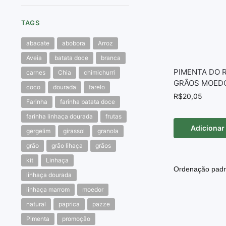
TAGS
abacate
abobora
Arroz
Aveia
batata doce
branca
PIMENTA DO 
carnes
Chia
chimichurri
GRÃOS MOEDO
coco
dourada
farelo
R$
20,05
Farinha
farinha batata doce
farinha linhaça dourada
frutas
Adicionar
gergelim
girassol
granola
grão
grão lihaça
grãos
kit
Linhaça
linhaça dourada
linhaça marrom
moedor
natural
paprica
pazze
Pimenta
promoção