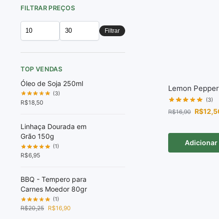
FILTRAR PREÇOS
Filtrar
TOP VENDAS
Óleo de Soja 250ml
Lemon Pepper
(3)
(3)
R$
18,50
R$
12,5
R$
16,90
Linhaça Dourada em
Grão 150g
Adicionar
(1)
R$
6,95
BBQ - Tempero para
Carnes Moedor 80gr
(1)
R$
20,25
R$
16,90