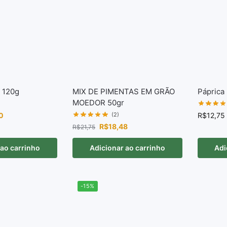
 120g
MIX DE PIMENTAS EM GRÃO
Páprica
MOEDOR 50gr
(2)
0
R$
12,75
R$
18,48
R$
21,75
 ao carrinho
Adicionar ao carrinho
Adi
-15%