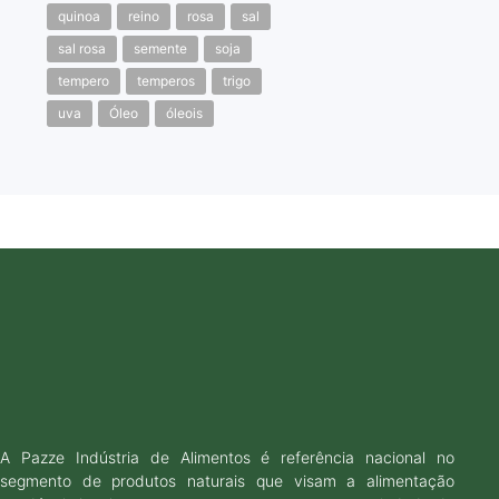
quinoa
reino
rosa
sal
sal rosa
semente
soja
tempero
temperos
trigo
uva
Óleo
óleois
A Pazze Indústria de Alimentos é referência nacional no
segmento de produtos naturais que visam a alimentação