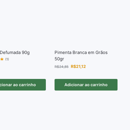
 Defumada 90g
Pimenta Branca em Grãos
50gr
(1)
R$
21,12
R$
24,85
cionar ao carrinho
Adicionar ao carrinho