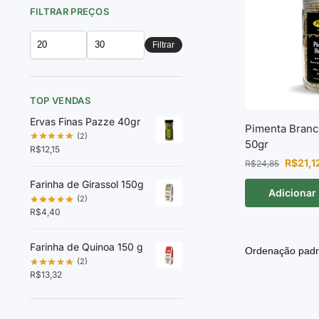
FILTRAR PREÇOS
Filtrar
TOP VENDAS
Ervas Finas Pazze 40gr
Pimenta Bran
(2)
50gr
R$
12,15
R$
21,1
R$
24,85
Farinha de Girassol 150g
Adicionar
(2)
R$
4,40
Farinha de Quinoa 150 g
(2)
R$
13,32