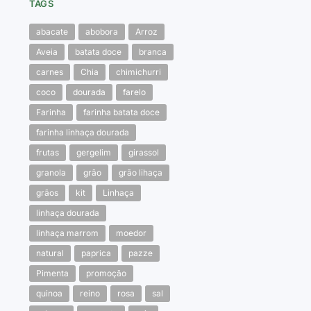
TAGS
abacate
abobora
Arroz
Aveia
batata doce
branca
carnes
Chia
chimichurri
coco
dourada
farelo
Farinha
farinha batata doce
farinha linhaça dourada
frutas
gergelim
girassol
granola
grão
grão lihaça
grãos
kit
Linhaça
linhaça dourada
linhaça marrom
moedor
natural
paprica
pazze
Pimenta
promoção
quinoa
reino
rosa
sal