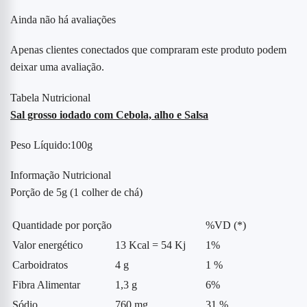
Ainda não há avaliações
Apenas clientes conectados que compraram este produto podem
deixar uma avaliação.
Tabela Nutricional
Sal grosso iodado com Cebola, alho e Salsa
Peso Líquido:100g
Informação Nutricional
Porção de 5g (1 colher de chá)
Quantidade por porção
%VD (*)
Valor energético
13 Kcal = 54 Kj
1%
Carboidratos
4 g
1 %
Fibra Alimentar
1,3 g
6%
Sódio
760 mg
31 %