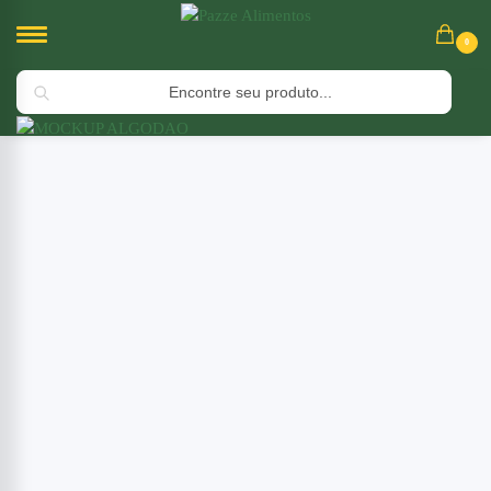
0
Pesquisar
Início
Óleos Prensados à Frio
Óleo de Algodão 250ml
/
/