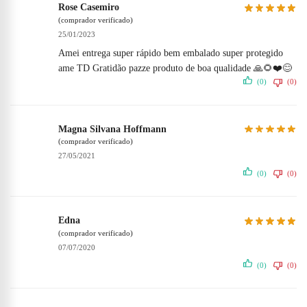
Rose Casemiro
(comprador verificado)
25/01/2023
Amei entrega super rápido bem embalado super protegido
ame TD Gratidão pazze produto de boa qualidade 🙏🌻❤️😊
(0)
(0)
Magna Silvana Hoffmann
(comprador verificado)
27/05/2021
(0)
(0)
Edna
(comprador verificado)
07/07/2020
(0)
(0)