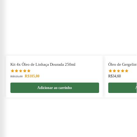
Kit 4x Óleo de Linhaça Dourada 250ml
Óleo de Gergeli
R$
105,00
R$
34,60
R$
125,00
Adicionar ao carrinho
A