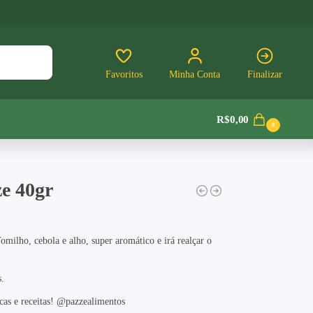
Pesquisar
Favoritos
Minha Conta
Finalizar
R$
0,00
0
e 40gr
milho, cebola e alho, super aromático e irá realçar o
s.
cas e receitas! @pazzealimentos