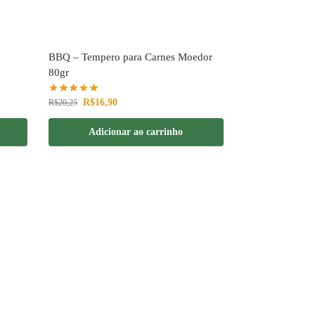
BBQ – Tempero para Carnes Moedor
80gr
R$
16,90
R$
20,25
Adicionar ao carrinho