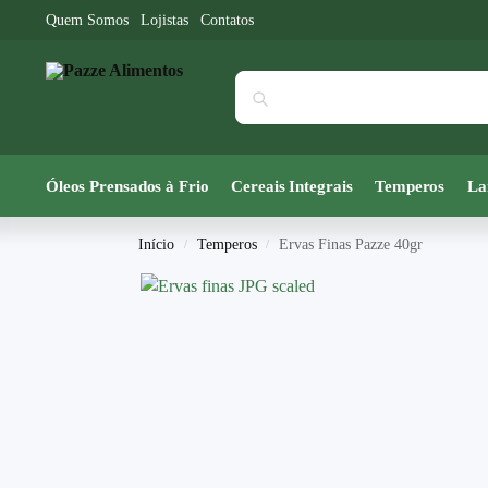
Quem Somos
Lojistas
Contatos
Óleos Prensados à Frio
Cereais Integrais
Temperos
La
Início
Temperos
Ervas Finas Pazze 40gr
/
/